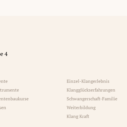
e 4
ente
Einzel-Klangerlebnis
strumente
Klangglückserfahrungen
entenbaukurse
Schwangerschaft-Familie
sen
Weiterbildung
Klang Kraft